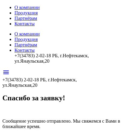
О компании
Продукция
Партнёрам
Контакты
О компании
Продукция
Партнёрам
Контакты
+7(34783) 2-02-18
РБ, г.Нефтекамск,
ул.Янаульская,20
menu
+7(34783) 2-02-18
РБ, г.Нефтекамск,
ул.Янаульская,20
Спасибо за заявку!
Сообщение успешно отправлено. Мы свяжемся с Вами в
ближайшее время.